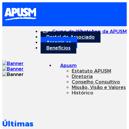
Grupo de WhatsApp da APUSM
Portal do Associado
Associe-se
Benefícios
Apusm
Estatuto APUSM
Diretoria
Conselho Consultivo
Missão, Visão e Valores
Histórico
Nossa Sede
Eventos APUSM
Relatórios Anuais
Academia
Últimas