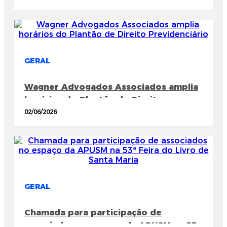
GERAL
Wagner Advogados Associados amplia
horários do Plantão de Direito
Previdenciário
02/06/2026
GERAL
Chamada para participação de
associados no espaço da APUSM na 53ª