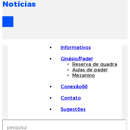
Notícias
Convênios
Eventos
Solicite seu orçamento
Salão Imembui
Salão Panorâmico
Auditório
Informativos
Ginásio/Padel
Reserva de quadra
Aulas de padel
Mezanino
Conexão60
Contato
Sugestões