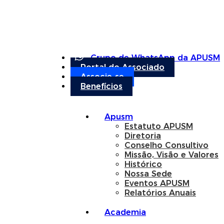
Grupo de WhatsApp da APUSM
Portal do Associado
Associe-se
Benefícios
Apusm
Estatuto APUSM
Diretoria
Conselho Consultivo
Missão, Visão e Valores
Histórico
Nossa Sede
Eventos APUSM
Relatórios Anuais
Academia