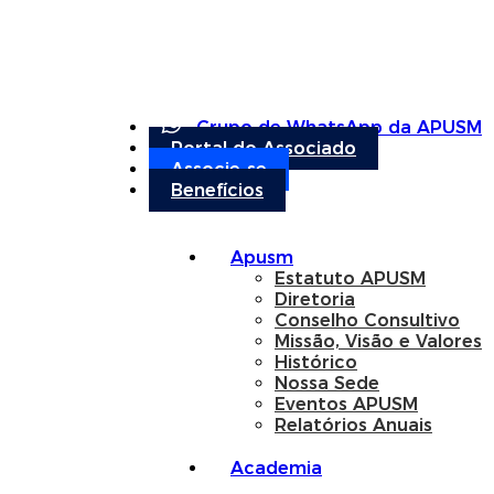
Grupo de WhatsApp da APUSM
Portal do Associado
Associe-se
Benefícios
Apusm
Estatuto APUSM
Diretoria
Conselho Consultivo
Missão, Visão e Valores
Histórico
Nossa Sede
Eventos APUSM
Relatórios Anuais
Academia