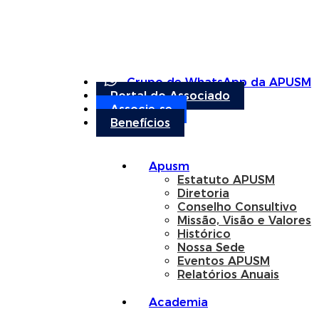
Grupo de WhatsApp da APUSM
Portal do Associado
Associe-se
Benefícios
Apusm
Estatuto APUSM
Diretoria
Conselho Consultivo
Missão, Visão e Valores
Histórico
Nossa Sede
Eventos APUSM
Relatórios Anuais
Academia