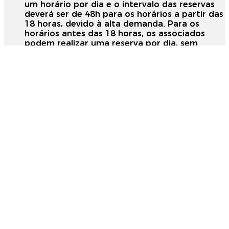
um horário por dia e o intervalo das reservas
deverá ser de 48h para os horários a partir das
18 horas, devido à alta demanda. Para os
horários antes das 18 horas, os associados
podem realizar uma reserva por dia, sem
restrições;
As reservas são confirmadas mediante o
pagamento do valor via PIX;
O cancelamento do horário agendado deverá
ser feito 24 horas antes do jogo. Os jogadores
poderão reagendar o horário. A Apusm não
fará reembolso de valores.
Em caso de dúvidas, entre em contato pelo
WhatsApp (55) 99922-0860
Confira algumas fotos