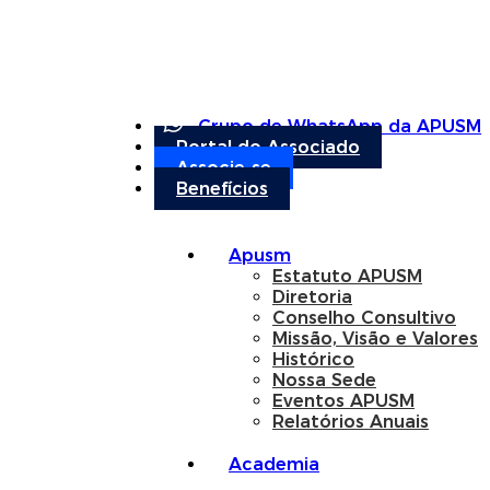
Grupo de WhatsApp da APUSM
Portal do Associado
Associe-se
Benefícios
Apusm
Estatuto APUSM
Diretoria
Conselho Consultivo
Missão, Visão e Valores
Histórico
Nossa Sede
Eventos APUSM
Relatórios Anuais
Academia