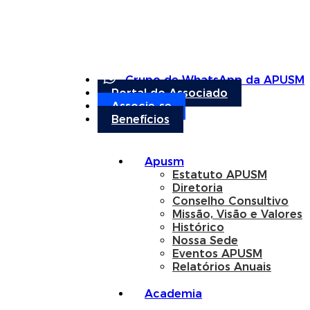
Grupo de WhatsApp da APUSM
Portal do Associado
Associe-se
Benefícios
Apusm
Estatuto APUSM
Diretoria
Conselho Consultivo
Missão, Visão e Valores
Histórico
Nossa Sede
Eventos APUSM
Relatórios Anuais
Academia