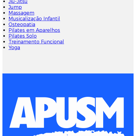
Jiu-Jitsu
Jump
Massagem
Musicalização Infantil
Osteopatia
Pilates em Aparelhos
Pilates Solo
Treinamento Funcional
Yoga