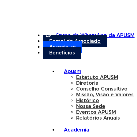
Grupo de WhatsApp da APUSM
Portal do Associado
Associe-se
Benefícios
Apusm
Estatuto APUSM
Diretoria
Conselho Consultivo
Missão, Visão e Valores
Histórico
Nossa Sede
Eventos APUSM
Relatórios Anuais
Academia