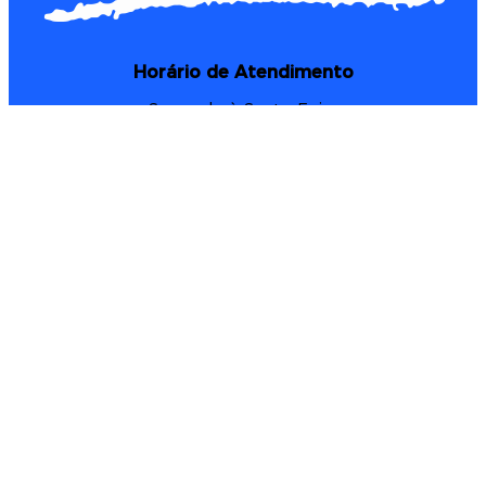
Horário de Atendimento
Segunda à Sexta-Feira
8h às 12h
13h30min às 17h30min
PORTAL DO ASSOCIADO
ASSOCIE-SE
Av. Nossa Senhora das Dores, 791
(55) 3221 4856 (principal) / 3223 1975 / 3026 4856