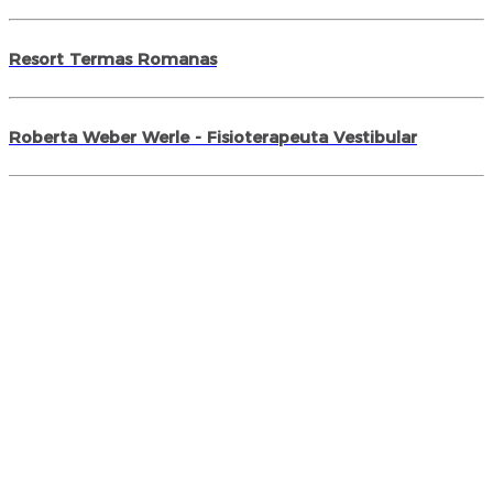
Resort Termas Romanas
Roberta Weber Werle - Fisioterapeuta Vestibular
Santo Garden
Trichomed
Unidonto
Unimed