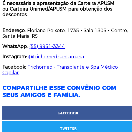
É necessária a apresentação da Carteira APUSM
ou Carteira Unimed/APUSM para obtenção dos
descontos.
Endereço:
Floriano Peixoto, 1735 - Sala 1305 - Centro,
Santa Maria, RS
WhatsApp:
(
55) 9951-3344
Instagram:
@
trichomed.santamaria
Facebook:
Trichomed · Transplante e Spa Médico
Capilar
COMPARTILHE ESSE CONVÊNIO COM
SEUS AMIGOS E FAMÍLIA.
FACEBOOK
TWITTER