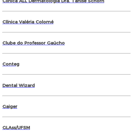
Clínica ALL Dermatologia Dra. Tanise Schorn
Clínica Valéria Colomé
Clube do Professor Gaúcho
Conteg
Dental Wizard
Gaiger
GLAss/UFSM