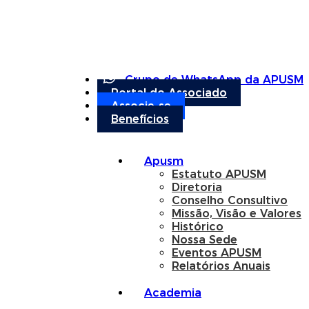
Grupo de WhatsApp da APUSM
Portal do Associado
Associe-se
Benefícios
Apusm
Estatuto APUSM
Diretoria
Conselho Consultivo
Missão, Visão e Valores
Histórico
Nossa Sede
Eventos APUSM
Relatórios Anuais
Academia