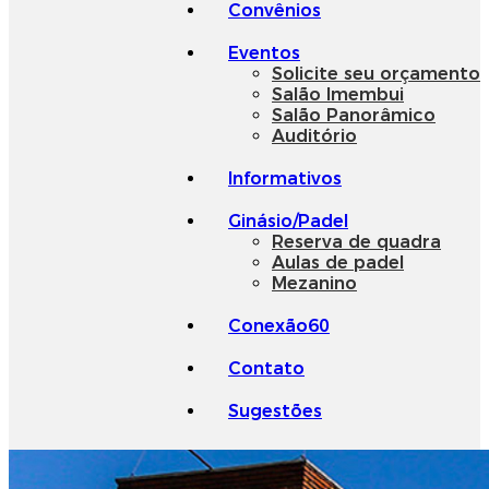
Convênios
Eventos
Solicite seu orçamento
Salão Imembui
Salão Panorâmico
Auditório
Informativos
Ginásio/Padel
Reserva de quadra
Aulas de padel
Mezanino
Conexão60
Contato
Sugestões