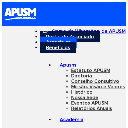
Grupo de WhatsApp da APUSM
Portal do Associado
Associe-se
Benefícios
Apusm
Estatuto APUSM
Diretoria
Conselho Consultivo
Missão, Visão e Valores
Histórico
Nossa Sede
Eventos APUSM
Relatórios Anuais
Academia