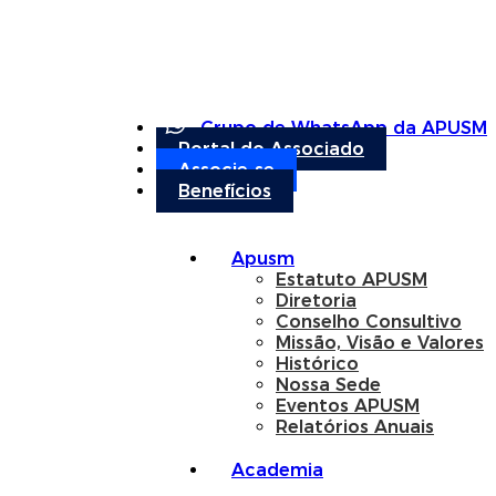
Grupo de WhatsApp da APUSM
Portal do Associado
Associe-se
Benefícios
Apusm
Estatuto APUSM
Diretoria
Conselho Consultivo
Missão, Visão e Valores
Histórico
Nossa Sede
Eventos APUSM
Relatórios Anuais
Academia