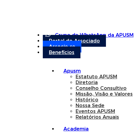
Grupo de WhatsApp da APUSM
Portal do Associado
Associe-se
Benefícios
Apusm
Estatuto APUSM
Diretoria
Conselho Consultivo
Missão, Visão e Valores
Histórico
Nossa Sede
Eventos APUSM
Relatórios Anuais
Academia