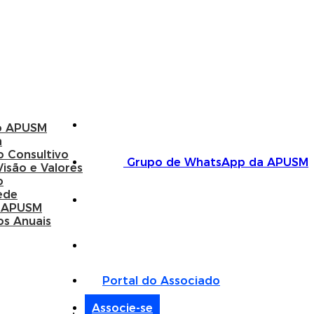
o APUSM
a
o Consultivo
Grupo de WhatsApp da APUSM
Visão e Valores
o
ede
 APUSM
os Anuais
Portal do Associado
Associe-se