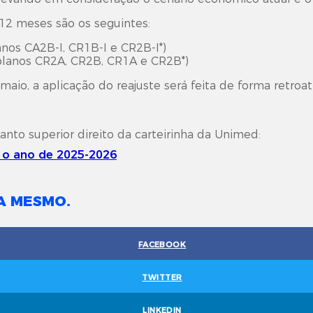
 12 meses são os seguintes:
nos CA2B-I, CR1B-I e CR2B-I*)
planos CR2A, CR2B, CR1A e CR2B*)
io, a aplicação do reajuste será feita de forma retroat
canto superior direito da carteirinha da Unimed:
A MESMO.
FACEBOOK
TWITTER
LINKEDIN