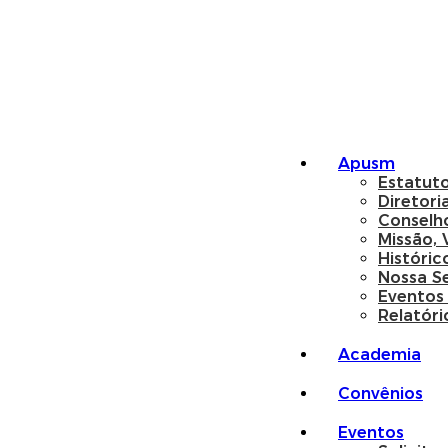
Apusm
Estatut
Diretori
Conselh
Missão, 
Históric
Nossa S
Eventos
Relatóri
Academia
Convênios
Eventos