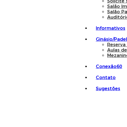
Solicite
Salão I
Salão P
Auditóri
Informativos
Ginásio/Padel
Reserva
Aulas de
Mezanin
Conexão60
Contato
Sugestões