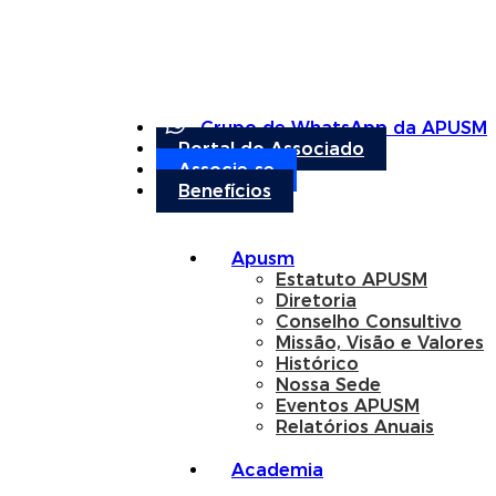
Grupo de WhatsApp da APUSM
Portal do Associado
Associe-se
Benefícios
Apusm
Estatuto APUSM
Diretoria
Conselho Consultivo
Missão, Visão e Valores
Histórico
Nossa Sede
Eventos APUSM
Relatórios Anuais
Academia