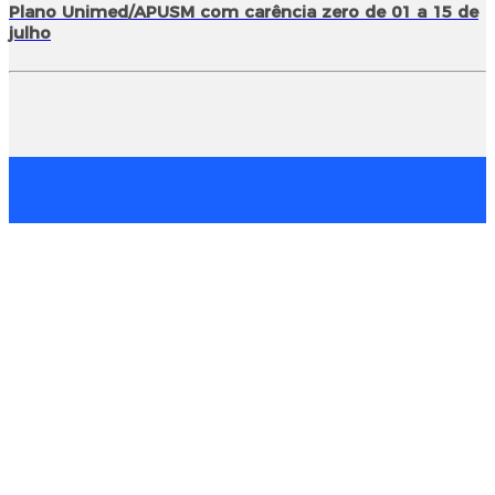
Plano Unimed/APUSM com carência zero de 01 a 15 de
julho
Horário de Atendimento