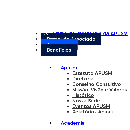
Grupo de WhatsApp da APUSM
Portal do Associado
Associe-se
Benefícios
Apusm
Estatuto APUSM
Diretoria
Conselho Consultivo
Missão, Visão e Valores
Histórico
Nossa Sede
Eventos APUSM
Relatórios Anuais
Academia