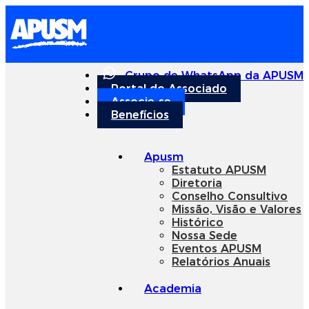
Grupo de WhatsApp da APUSM
Portal do Associado
Associe-se
Benefícios
Apusm
Estatuto APUSM
Diretoria
Conselho Consultivo
Missão, Visão e Valores
Histórico
Nossa Sede
Eventos APUSM
Relatórios Anuais
Academia