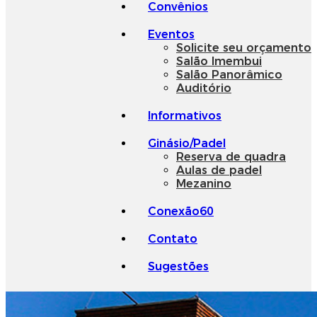
Convênios
Eventos
Solicite seu orçamento
Salão Imembui
Salão Panorâmico
Auditório
Informativos
Ginásio/Padel
Reserva de quadra
Aulas de padel
Mezanino
Conexão60
Contato
Sugestões