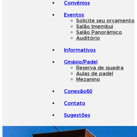
Convênios
Eventos
Solicite seu orçamento
Salão Imembui
Salão Panorâmico
Auditório
Informativos
Ginásio/Padel
Reserva de quadra
Aulas de padel
Mezanino
Conexão60
Contato
Sugestões