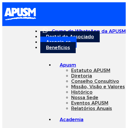
Grupo de WhatsApp da APUSM
Portal do Associado
Associe-se
Benefícios
Apusm
Estatuto APUSM
Diretoria
Conselho Consultivo
Missão, Visão e Valores
Histórico
Nossa Sede
Eventos APUSM
Relatórios Anuais
Academia