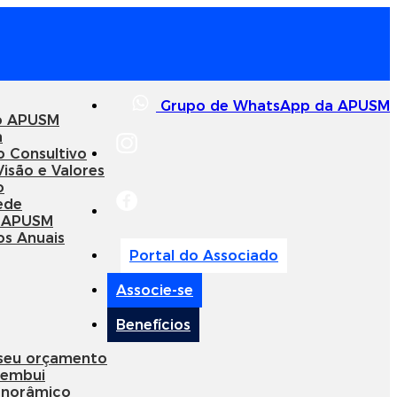
Grupo de WhatsApp da APUSM
o APUSM
a
o Consultivo
Visão e Valores
o
ede
 APUSM
os Anuais
Portal do Associado
Associe-se
Benefícios
 seu orçamento
membui
anorâmico