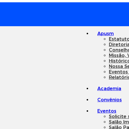
Apusm
Estatut
Diretori
Conselh
Missão, 
Históric
Nossa S
Eventos
Relatóri
Academia
Convênios
Eventos
Solicite
Salão I
Salão P