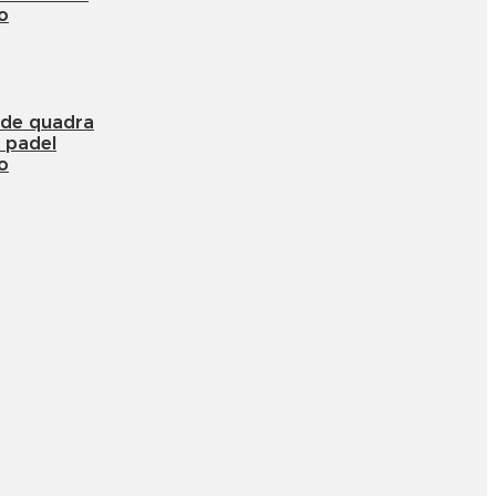
o
 de quadra
 padel
o