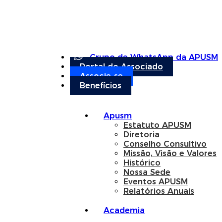
Grupo de WhatsApp da APUSM
Portal do Associado
Associe-se
Benefícios
Apusm
Estatuto APUSM
Diretoria
Conselho Consultivo
Missão, Visão e Valores
Histórico
Nossa Sede
Eventos APUSM
Relatórios Anuais
Academia