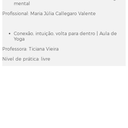
mental
Profissional: Maria Júlia Callegaro Valente
Conexão, intuição, volta para dentro | Aula de
Yoga
Professora: Ticiana Vieira
Nível de prática: livre
Automassagem Consciente: O Toque que
Desperta a Presença
Profissional: Gisele Borges da Silva
Como a zona de conforto nos impede de
crescer: entenda a química das relações