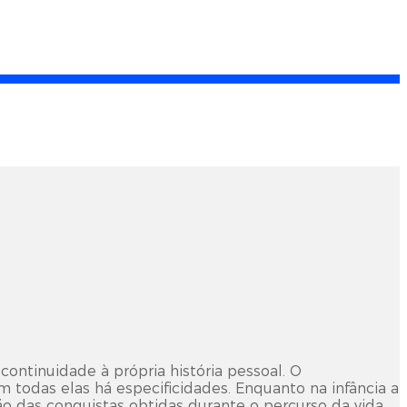
continuidade à própria história pessoal. O
 todas elas há especificidades. Enquanto na infância a
o das conquistas obtidas durante o percurso da vida