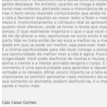
ganha destaque. No entanto, quando se chega à idade
torna mais evidente, alertando para a importância de 
mas o bom senso reponde comunicando que ainda há te
a vida e favorecer aqueles ao nosso redor a fazer o m
nesta é. Involuntariamente o cômputo vital se apresent
quanto você ofereceu, pode se tornar a renda que mais
tempo. O que realmente importa é o que o que você vai
de ter de alterar a rota, oportunizar-se outro estilo e
parta. Não se trata então de ser essa a melhor ou a m
idade em que se pode ser melhor, seja para viver mais u
É a última oportunidade para não levar consigo a sens
sua oportunidade de melhor viver a vida é agora. Pouco
longevidade. Você pode desfrutar de muitas e muitas 
anima a mente e a mente animada revigora o corpo. É
momento é uma oportunidade para aprender e rejuven
vontade e os desejos. Afinal, pouco importa se a teta e
importante se permitir aproveitar cada momento da vida
que somente os alertados podem desfrutá-las, é a ch
saúde e muito mais.
Caio Cesar Gomes