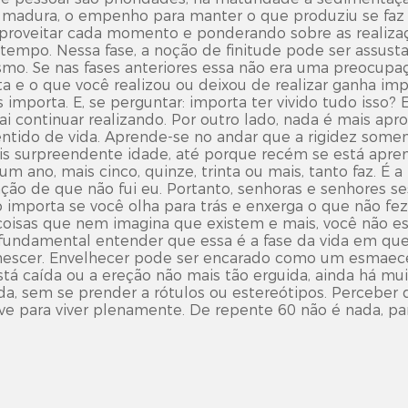
 madura, o empenho para manter o que produziu se faz
aproveitar cada momento e ponderando sobre as realiza
mpo. Nessa fase, a noção de finitude pode ser assust
esmo. Se nas fases anteriores essa não era uma preocupa
a e o que você realizou ou deixou de realizar ganha imp
 importa. E, se perguntar: importa ter vivido tudo isso
 continuar realizando. Por outro lado, nada é mais apr
 sentido de vida. Aprende-se no andar que a rigidez somen
ais surpreendente idade, até porque recém se está apre
m ano, mais cinco, quinze, trinta ou mais, tanto faz. É 
ação de que não fui eu. Portanto, senhoras e senhores s
 importa se você olha para trás e enxerga o que não fez
coisas que nem imagina que existem e mais, você não e
 fundamental entender que essa é a fase da vida em qu
escer. Envelhecer pode ser encarado como um esmaece
stá caída ou a ereção não mais tão erguida, ainda há mui
, sem se prender a rótulos ou estereótipos. Perceber qu
ave para viver plenamente. De repente 60 não é nada, 