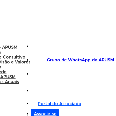
o APUSM
a
o Consultivo
Grupo de WhatsApp da APUSM
Visão e Valores
o
ede
 APUSM
os Anuais
Portal do Associado
Associe-se