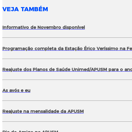
VEJA TAMBÉM
Informativo de Novembro disponível
Programação completa da Estação Érico Veríssimo na Fei
Reajuste dos Planos de Saúde Unimed/APUSM para o ano
As avós e eu
Reajuste na mensalidade da APUSM