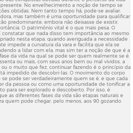
 presente. No envelhecimento a noção de tempo se
ções obtidas. Nem tanto tempo há, pode-se avaliar,
adora, mas também é uma oportunidade para qualificar
ção predominante, embora não deixasse de existir,
ortância. O patrimônio vital é o que mais pesa. O
? E constatar que nada disso tem importância ao mesmo
opriado nesta etapa, quando averiguada a necessidade
te impede a curvatura da vara e facilita que ela se
ndendo a lidar com ela, mas sim ter a noção de que é a
a fase da vida na qual se pode ser quem realmente se é.
essenta ou mais, com seus anos bem ou mal vividos, a
 ou o muito que fez, continuar fazendo é o princípio da
stá impedido de descobri-las. O movimento do corpo
e se pode ser verdadeiramente quem se é, e que cada
r da pessoa ou como uma oportunidade de tonificar a
to para ser explorado e descoberto. Por isso, é
e as diferentes fases da vida são etapas naturais e
para quem pode chegar, pelo menos, aos 90 gozando