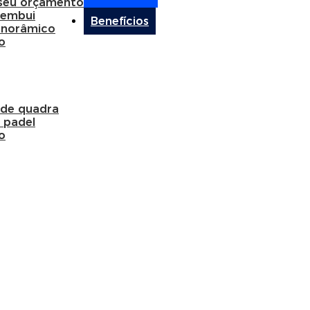
 seu orçamento
membui
Benefícios
anorâmico
o
 de quadra
 padel
o