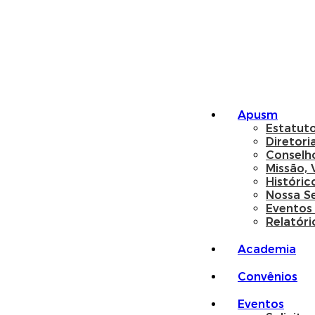
Apusm
Estatut
Diretori
Conselh
Missão, 
Históric
Nossa S
Eventos
Relatóri
Academia
Convênios
Eventos