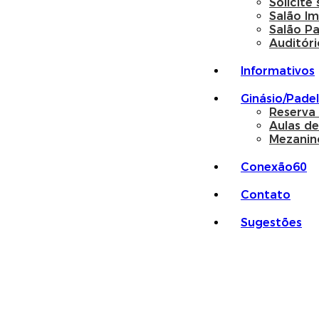
Solicite
Salão I
Salão P
Auditóri
Informativos
Ginásio/Padel
Reserva
Aulas de
Mezanin
Conexão60
Contato
Sugestões