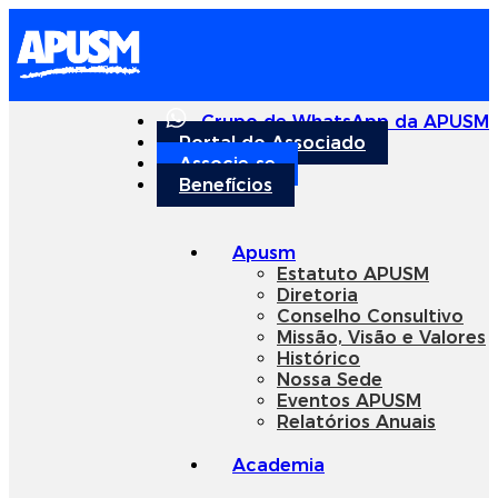
Grupo de WhatsApp da APUSM
Portal do Associado
Associe-se
Benefícios
Apusm
Estatuto APUSM
Diretoria
Conselho Consultivo
Missão, Visão e Valores
Histórico
Nossa Sede
Eventos APUSM
Relatórios Anuais
Academia