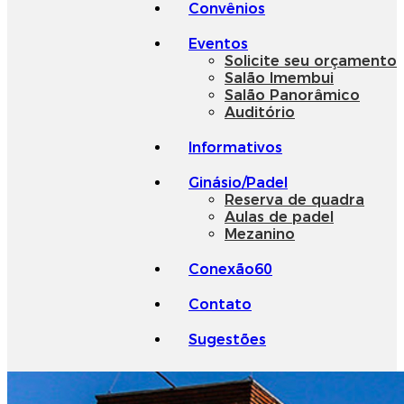
Convênios
Eventos
Solicite seu orçamento
Salão Imembui
Salão Panorâmico
Auditório
Informativos
Ginásio/Padel
Reserva de quadra
Aulas de padel
Mezanino
Conexão60
Contato
Sugestões