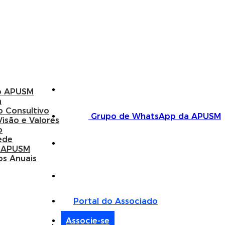
o APUSM
a
o Consultivo
Grupo de WhatsApp da APUSM
Visão e Valores
o
ede
 APUSM
os Anuais
Portal do Associado
Associe-se