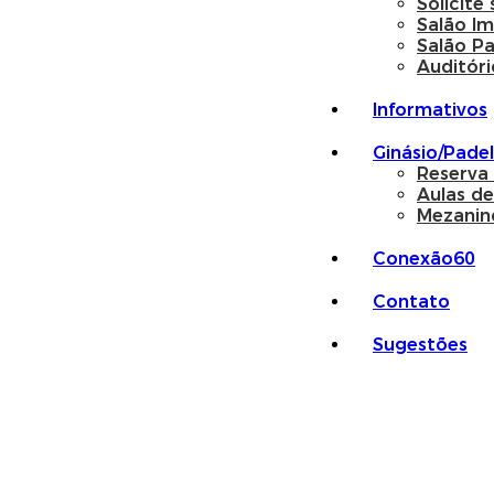
Solicite
Salão I
Salão P
Auditóri
Informativos
Ginásio/Padel
Reserva
Aulas de
Mezanin
Conexão60
Contato
Sugestões