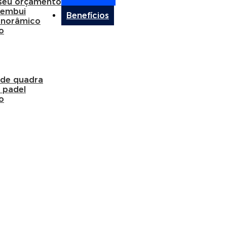
 seu orçamento
membui
Benefícios
anorâmico
o
 de quadra
 padel
o