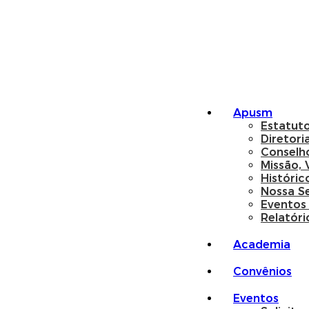
Apusm
Estatut
Diretori
Conselh
Missão, 
Históric
Nossa S
Eventos
Relatóri
Academia
Convênios
Eventos