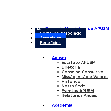
Grupo de WhatsApp da APUSM
Portal do Associado
Associe-se
Benefícios
Apusm
Estatuto APUSM
Diretoria
Conselho Consultivo
Missão, Visão e Valores
Histórico
Nossa Sede
Eventos APUSM
Relatórios Anuais
Academia