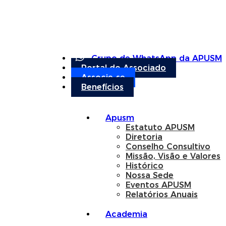
Grupo de WhatsApp da APUSM
Portal do Associado
Associe-se
Benefícios
Apusm
Estatuto APUSM
Diretoria
Conselho Consultivo
Missão, Visão e Valores
Histórico
Nossa Sede
Eventos APUSM
Relatórios Anuais
Academia