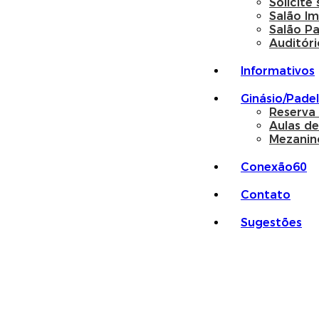
Solicite
Salão I
Salão P
Auditóri
Informativos
Ginásio/Padel
Reserva
Aulas de
Mezanin
Conexão60
Contato
Sugestões