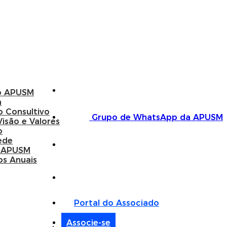
o APUSM
a
o Consultivo
Grupo de WhatsApp da APUSM
Visão e Valores
o
ede
 APUSM
os Anuais
Portal do Associado
Associe-se