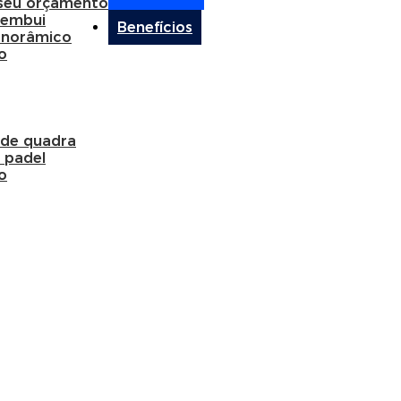
 seu orçamento
membui
Benefícios
anorâmico
o
 de quadra
 padel
o