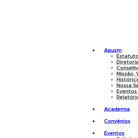
Apusm
Estatut
Diretori
Conselh
Missão, 
Históric
Nossa S
Eventos
Relatóri
Academia
Convênios
Eventos