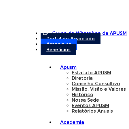
Grupo de WhatsApp da APUSM
Portal do Associado
Associe-se
Benefícios
Apusm
Estatuto APUSM
Diretoria
Conselho Consultivo
Missão, Visão e Valores
Histórico
Nossa Sede
Eventos APUSM
Relatórios Anuais
Academia